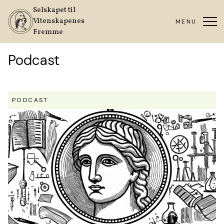
Selskapet til
Vitenskapenes
MENU
Fremme
Podcast
PODCAST